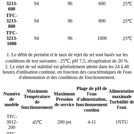
3213-
94
96
600
25℃
600
TFC-
3213-
94
96
800
25℃
800
TFC-
3213-
94
96
1000
25℃
1000
1. Le débit de perméat et le taux de rejet du sel sont basés sur les
conditions de test suivantes : 25℃, pH 7,5, récupération de 20 %.
2. Le rejet de sel stabilisé est généralement atteint dans les 24 à 48
heures d'utilisation continue, en fonction des caractéristiques de l'eau
d'alimentation et des conditions de fonctionnement.
Plage de pH de
Maximum
Alimentatio
Numéro
Maximum
l'eau
Température
maximale
de
Pression
d'alimentation,
de
Turbidité d
modèle
de service
fonctionnement
fonctionnement
l'eau
continu
TFC-
3012-
200 psi
4-11
1NTU
45℃
200
TFC-