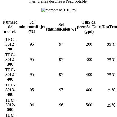
membranes destinés à l'eau potable.
Numéro
Sel
Flux de
Sel
de
minimum
Rejet
perméat
Taux
TestTem
stabilisé
Rejet(%)
modèle
(%)
(gpd)
TFC-
3012-
95
97
200
25℃
200
TFC-
3012-
95
97
300
25℃
300
TFC-
3012-
95
97
400
25℃
400
TFC-
3013-
95
97
400
25℃
400
TFC-
3012-
94
96
500
25℃
500
TFC-