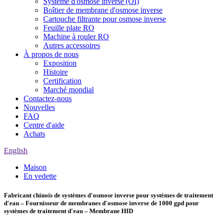
Système d'osmose inverse (OI)
Boîtier de membrane d'osmose inverse
Cartouche filtrante pour osmose inverse
Feuille plate RO
Machine à rouler RO
Autres accessoires
À propos de nous
Exposition
Histoire
Certification
Marché mondial
Contactez-nous
Nouvelles
FAQ
Centre d'aide
Achats
English
Maison
En vedette
Fabricant chinois de systèmes d'osmose inverse pour systèmes de traitement
d'eau – Fournisseur de membranes d'osmose inverse de 1000 gpd pour
systèmes de traitement d'eau – Membrane HID