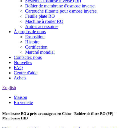
Système d'osmose inverse (OI)
Boîtier de membrane d'osmose inverse
Cartouche filtrante pour osmose inverse
Feuille plate RO
Machine à rouler RO
Autres accessoires
À propos de nous
Exposition
Histoire
Certification
Marché mondial
Contactez-nous
Nouvelles
FAQ
Centre d'aide
Achats
English
Maison
En vedette
Membrane RO à prix avantageux en Chine - Boîtier de filtre RO (PP) -
Membrane HID