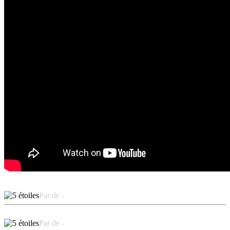
Par de -
Par de -