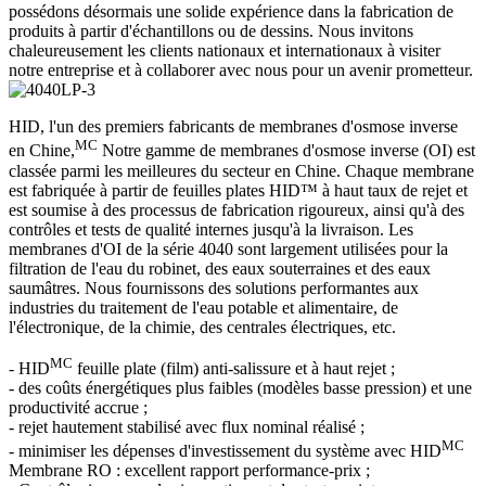
possédons désormais une solide expérience dans la fabrication de
produits à partir d'échantillons ou de dessins. Nous invitons
chaleureusement les clients nationaux et internationaux à visiter
notre entreprise et à collaborer avec nous pour un avenir prometteur.
HID, l'un des premiers fabricants de membranes d'osmose inverse
MC
en Chine,
Notre gamme de membranes d'osmose inverse (OI) est
classée parmi les meilleures du secteur en Chine. Chaque membrane
est fabriquée à partir de feuilles plates HID™ à haut taux de rejet et
est soumise à des processus de fabrication rigoureux, ainsi qu'à des
contrôles et tests de qualité internes jusqu'à la livraison. Les
membranes d'OI de la série 4040 sont largement utilisées pour la
filtration de l'eau du robinet, des eaux souterraines et des eaux
saumâtres. Nous fournissons des solutions performantes aux
industries du traitement de l'eau potable et alimentaire, de
l'électronique, de la chimie, des centrales électriques, etc.
MC
- HID
feuille plate (film) anti-salissure et à haut rejet ;
- des coûts énergétiques plus faibles (modèles basse pression) et une
productivité accrue ;
- rejet hautement stabilisé avec flux nominal réalisé ;
MC
- minimiser les dépenses d'investissement du système avec HID
Membrane RO : excellent rapport performance-prix ;