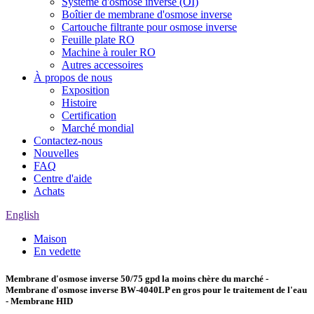
Système d'osmose inverse (OI)
Boîtier de membrane d'osmose inverse
Cartouche filtrante pour osmose inverse
Feuille plate RO
Machine à rouler RO
Autres accessoires
À propos de nous
Exposition
Histoire
Certification
Marché mondial
Contactez-nous
Nouvelles
FAQ
Centre d'aide
Achats
English
Maison
En vedette
Membrane d'osmose inverse 50/75 gpd la moins chère du marché -
Membrane d'osmose inverse BW-4040LP en gros pour le traitement de l'eau
- Membrane HID