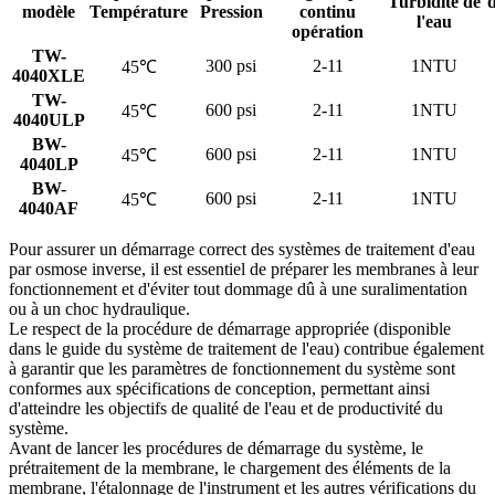
Turbidité de
d
modèle
Température
Pression
continu
l'eau
opération
TW-
300 psi
2-11
1NTU
45℃
4040XLE
TW-
600 psi
2-11
1NTU
45℃
4040ULP
BW-
600 psi
2-11
1NTU
45℃
4040LP
BW-
600 psi
2-11
1NTU
45℃
4040AF
Pour assurer un démarrage correct des systèmes de traitement d'eau
par osmose inverse, il est essentiel de préparer les membranes à leur
fonctionnement et d'éviter tout dommage dû à une suralimentation
ou à un choc hydraulique.
Le respect de la procédure de démarrage appropriée (disponible
dans le guide du système de traitement de l'eau) contribue également
à garantir que les paramètres de fonctionnement du système sont
conformes aux spécifications de conception, permettant ainsi
d'atteindre les objectifs de qualité de l'eau et de productivité du
système.
Avant de lancer les procédures de démarrage du système, le
prétraitement de la membrane, le chargement des éléments de la
membrane, l'étalonnage de l'instrument et les autres vérifications du