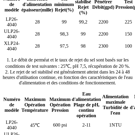
stabilisé
Pénétrer
Test
de
d'alimentation
minimum
Rejet
Débit
(gpd)
Pression
(
modèle
épaisseur
(mille)
Rejet
(%)
(%)
LP26-
28
99
99,2
2200
225
4040
ULP26-
28
98,3
99
2200
150
4040
XLP24-
28
97,5
98
2300
100
4040
1. Le débit de perméat et le taux de rejet du sel sont basés sur les
conditions de test suivantes : 25℃, pH 7,5, récupération de 20 %.
2. Le rejet de sel stabilisé est généralement atteint dans les 24 à 48
heures d'utilisation continue, en fonction des caractéristiques de l'eau
d'alimentation et des conditions de fonctionnement.
Eau
Alimentation
Numéro
Maximum
Maximum
d'alimentation
maximale
de
Opération
Opération
Plage de pH,
Turbidité de
d'
modèle
Température
Pression
continu
l'eau
opération
LP26-
600 psi
2-11
1NTU
45℃
4040
ULP26-