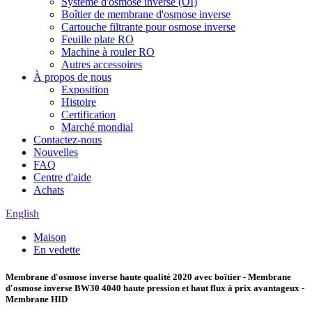
Système d'osmose inverse (OI)
Boîtier de membrane d'osmose inverse
Cartouche filtrante pour osmose inverse
Feuille plate RO
Machine à rouler RO
Autres accessoires
À propos de nous
Exposition
Histoire
Certification
Marché mondial
Contactez-nous
Nouvelles
FAQ
Centre d'aide
Achats
English
Maison
En vedette
Membrane d'osmose inverse haute qualité 2020 avec boîtier - Membrane
d'osmose inverse BW30 4040 haute pression et haut flux à prix avantageux -
Membrane HID