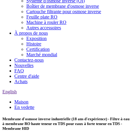
Système d'osmose inverse (OI)
Boîtier de membrane d'osmose inverse
Cartouche filtrante pour osmose inverse
Feuille plate RO
Machine à rouler RO
Autres accessoires
À propos de nous
Exposition
Histoire
Certification
Marché mondial
Contactez-nous
Nouvelles
FAQ
Centre d'aide
Achats
English
Maison
En vedette
Membrane d'osmose inverse industrielle (18 ans d'expérience) - Filtre à eau
à membrane RO haute teneur en TDS pour eaux à forte teneur en TDS -
Membrane HID