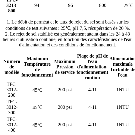
3213-
94
96
800
25℃
800
1. Le débit de perméat et le taux de rejet du sel sont basés sur les
conditions de test suivantes : 25℃, pH 7,5, récupération de 20 %.
2. Le rejet de sel stabilisé est généralement atteint dans les 24 à 48
heures d'utilisation continue, en fonction des caractéristiques de l'eau
d'alimentation et des conditions de fonctionnement.
Plage de pH de
Maximum
Alimentatio
Numéro
Maximum
l'eau
Température
maximale
de
Pression
d'alimentation,
de
Turbidité d
modèle
de service
fonctionnement
fonctionnement
l'eau
continu
TFC-
3012-
200 psi
4-11
1NTU
45℃
200
TFC-
3012-
200 psi
4-11
1NTU
45℃
300
TFC-
3012-
200 psi
4-11
1NTU
45℃
400