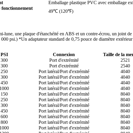
nt
Emballage plastique PVC avec emballage exté
 fonctionnement
49℃ (120℉)
lune, une plaque d'étanchéité en ABS et un contre-écrou, un joint de tê
000 psi.) *Un adaptateur standard de 0,75 pouce de diamètre extérieur e
PSI
Connexion
Taille de la m
300
Port d'extrémité
2521
300
Port d'extrémité
2540
250
Port latéral/Port d'extrémité
4040
300
Port latéral/Port d'extrémité
4040
450
Port latéral/Port d'extrémité
4040
1000
Port latéral/Port d'extrémité
4040
150
Port latéral/Port d'extrémité
8040
250
Port latéral/Port d'extrémité
8040
300
Port latéral/Port d'extrémité
8040
450
Port latéral/Port d'extrémité
8040
600
Port latéral/Port d'extrémité
8040
800
Port latéral/Port d'extrémité
8040
1000
Port latéral/Port d'extrémité
8040