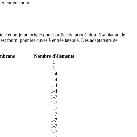
rieur en carton
te et un joint torique pour l'orifice de perméation. (La plaque de
st fourni pour les cuves à entrée latérale. Des adaptateurs de
embrane
Nombre d'éléments
1
1
1-4
1-4
1-4
1-4
1-7
1-7
1-7
1-7
1-7
1-7
1-7