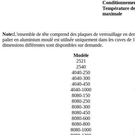
Conditionneme
Température de
maximale
Note:
L'ensemble de tête comprend des plaques de verrouillage en demi-
palier en aluminium moulé est utilisée uniquement dans les cuves de 1 
dimensions différentes sont disponibles sur demande.
Modèle
2521
2540
4040-250
4040-300
4040-450
4040-1000
8080-150
8080-250
8080-300
8080-450
8080-600
8080-800
8080-1000