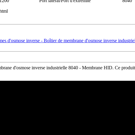
1200
Port latéral/Port d'extrémité
8040
mbrane d'osmose inverse industrielle 8040 - Membrane HID. Ce produit 