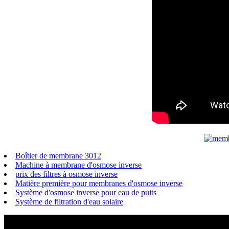
Boîtier de membrane 3012
Machine à membrane d'osmose inverse
prix des filtres à osmose inverse
Matière première pour membranes d'osmose inverse
Système d'osmose inverse pour eau de puits
Système de filtration d'eau solaire