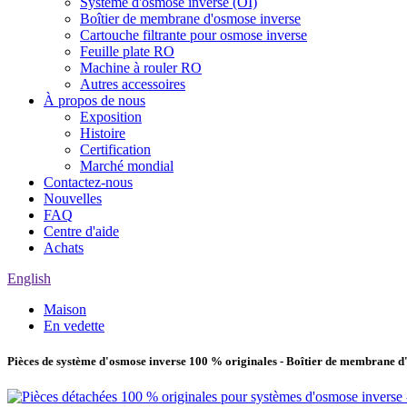
Système d'osmose inverse (OI)
Boîtier de membrane d'osmose inverse
Cartouche filtrante pour osmose inverse
Feuille plate RO
Machine à rouler RO
Autres accessoires
À propos de nous
Exposition
Histoire
Certification
Marché mondial
Contactez-nous
Nouvelles
FAQ
Centre d'aide
Achats
English
Maison
En vedette
Pièces de système d'osmose inverse 100 % originales - Boîtier de membrane 