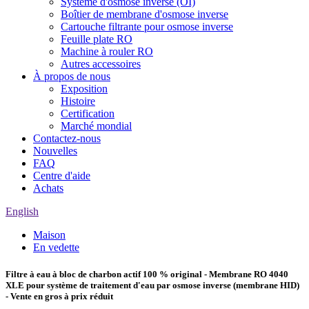
Système d'osmose inverse (OI)
Boîtier de membrane d'osmose inverse
Cartouche filtrante pour osmose inverse
Feuille plate RO
Machine à rouler RO
Autres accessoires
À propos de nous
Exposition
Histoire
Certification
Marché mondial
Contactez-nous
Nouvelles
FAQ
Centre d'aide
Achats
English
Maison
En vedette
Filtre à eau à bloc de charbon actif 100 % original - Membrane RO 4040
XLE pour système de traitement d'eau par osmose inverse (membrane HID)
- Vente en gros à prix réduit