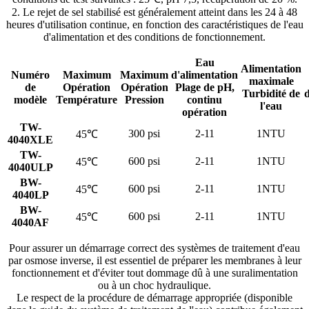
2. Le rejet de sel stabilisé est généralement atteint dans les 24 à 48
heures d'utilisation continue, en fonction des caractéristiques de l'eau
d'alimentation et des conditions de fonctionnement.
Eau
Alimentation
Numéro
Maximum
Maximum
d'alimentation
maximale
de
Opération
Opération
Plage de pH,
Turbidité de
d
modèle
Température
Pression
continu
l'eau
opération
TW-
300 psi
2-11
1NTU
45℃
4040XLE
TW-
600 psi
2-11
1NTU
45℃
4040ULP
BW-
600 psi
2-11
1NTU
45℃
4040LP
BW-
600 psi
2-11
1NTU
45℃
4040AF
Pour assurer un démarrage correct des systèmes de traitement d'eau
par osmose inverse, il est essentiel de préparer les membranes à leur
fonctionnement et d'éviter tout dommage dû à une suralimentation
ou à un choc hydraulique.
Le respect de la procédure de démarrage appropriée (disponible