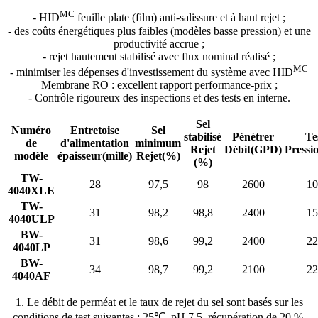
MC
- HID
feuille plate (film) anti-salissure et à haut rejet ;
- des coûts énergétiques plus faibles (modèles basse pression) et une
productivité accrue ;
- rejet hautement stabilisé avec flux nominal réalisé ;
MC
- minimiser les dépenses d'investissement du système avec HID
Membrane RO : excellent rapport performance-prix ;
- Contrôle rigoureux des inspections et des tests en interne.
Sel
Numéro
Entretoise
Sel
stabilisé
Pénétrer
Te
de
d'alimentation
minimum
Rejet
Débit
(GPD)
Pressi
modèle
épaisseur
(mille)
Rejet
(%)
(%)
TW-
28
97,5
98
2600
10
4040XLE
TW-
31
98,2
98,8
2400
15
4040ULP
BW-
31
98,6
99,2
2400
22
4040LP
BW-
34
98,7
99,2
2100
22
4040AF
1. Le débit de perméat et le taux de rejet du sel sont basés sur les
conditions de test suivantes : 25℃, pH 7,5, récupération de 20 %.