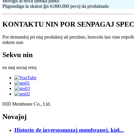
Moviĝis al nova fabrika parko
Pligrandigu la skalon ĝis 6.000.000 pecoj da produktado
KONTAKTU NIN POR SENPAGAJ SPE
Por demandoj pri niaj produktoj aŭ prezlisto, bonvolu lasi vian retpoŝt
enketo nun
Sekvu nin
en niaj sociaj retoj
HID Membrane Co., Ltd.
Novaĵoj
Historio de inversosmozaj membranoj, kiel...