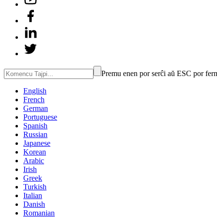
Premu enen por serĉi aŭ ESC por fer
English
French
German
Portuguese
Spanish
Russian
Japanese
Korean
Arabic
Irish
Greek
Turkish
Italian
Danish
Romanian