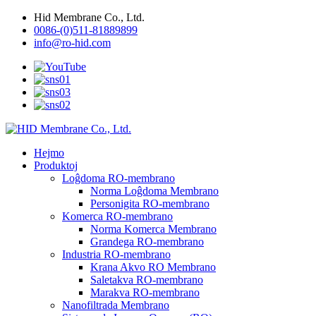
Hid Membrane Co., Ltd.
0086-(0)511-81889899
info@ro-hid.com
Hejmo
Produktoj
Loĝdoma RO-membrano
Norma Loĝdoma Membrano
Personigita RO-membrano
Komerca RO-membrano
Norma Komerca Membrano
Grandega RO-membrano
Industria RO-membrano
Krana Akvo RO Membrano
Saletakva RO-membrano
Marakva RO-membrano
Nanofiltrada Membrano