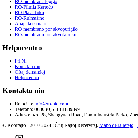
RO-membrana loĝigo
RO-Filtrila Kartoĉo
RO Plata Tuko
RO-Rulmaŝino
Aliaj akcesoraĵoj
RO-membrano por akvopurigilo
RO-membrano por akvofabriko
Helpocentro
Pri Ni
Kontaktu nin
Oftaj demandoj
Helpocentro
Kontaktu nin
Retpoŝto:
info@ro-hid.com
Telefono: 0086-(0)511-81889899
Adreso: n-ro 28, Shengyuan Road, Dantu Industria Parko, Zhen
© Kopirajto - 2010-2024 : Ĉiuj Rajtoj Rezervitaj.
Mapo de la retejo
-