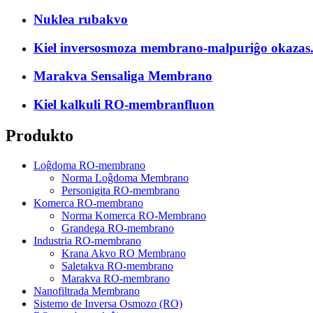
Nuklea rubakvo
Kiel inversosmoza membrano-malpuriĝo okazas.
Marakva Sensaliga Membrano
Kiel kalkuli RO-membranfluon
Produkto
Loĝdoma RO-membrano
Norma Loĝdoma Membrano
Personigita RO-membrano
Komerca RO-membrano
Norma Komerca RO-Membrano
Grandega RO-membrano
Industria RO-membrano
Krana Akvo RO Membrano
Saletakva RO-membrano
Marakva RO-membrano
Nanofiltrada Membrano
Sistemo de Inversa Osmozo (RO)