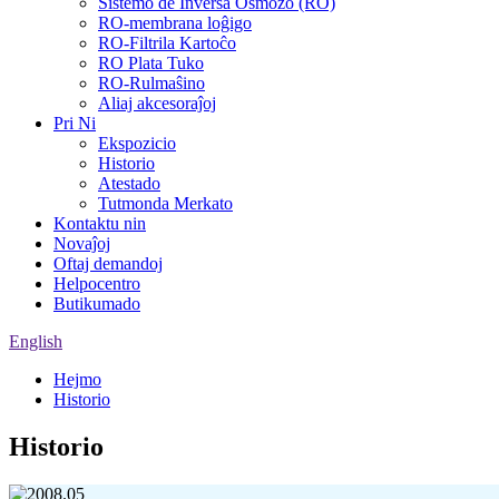
Sistemo de Inversa Osmozo (RO)
RO-membrana loĝigo
RO-Filtrila Kartoĉo
RO Plata Tuko
RO-Rulmaŝino
Aliaj akcesoraĵoj
Pri Ni
Ekspozicio
Historio
Atestado
Tutmonda Merkato
Kontaktu nin
Novaĵoj
Oftaj demandoj
Helpocentro
Butikumado
English
Hejmo
Historio
Historio