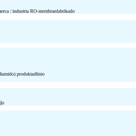
omerca / industria RO-membranfabrikado
liamido) produktadlinio
aĵo