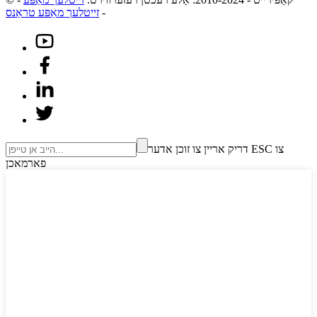
-
זייטלעך מאַפּע טראַנס
דריק אריין צו זוכן אדער ESC צו
פארמאכן