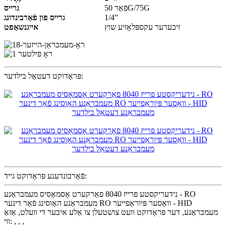
פֿאַר 50G/75G
גרייס
1/4”
גרייס פון פֿאַרבינדונג
זיכערער עקספּלאָזיע שוץ
אייגנשאַפט
פּראָדוקט דעטאַל בילדער:
פֿאַרבונדענע פּראָדוקט גייד:
נידעריקסטע פרייז 8040 פאַרקערט אָסמאָסיס מעמבראַנע - RO
מעמבראַנע האָוסינג פֿאַר דינער RO וואַסער פּיוראַפייער - HID
מעמבראַנע, דער פּראָדוקט וועט צושטעלן צו אַלע איבער די וועלט, אַזאַ
ווי: , , ,