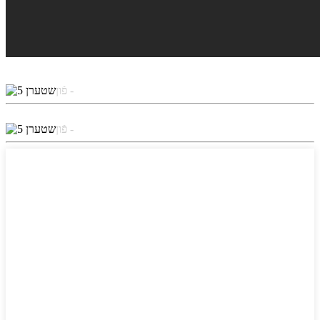
פֿון -
פֿון -