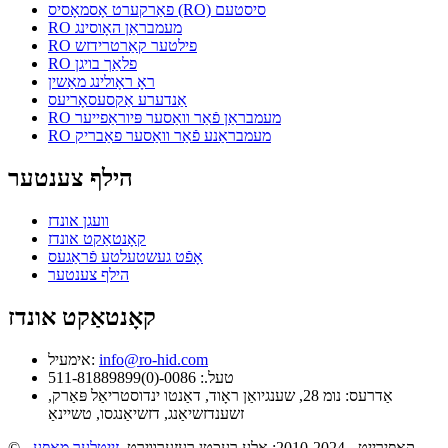
פאַרקערט אָסמאָסיס (RO) סיסטעם
RO מעמבראַן האָוסינג
RO פילטער קאַרטרידזש
RO פלאַך בויגן
ראָ ראָולינג מאַשין
אַנדערע אַקסעסאָריעס
RO מעמבראַן פֿאַר וואַסער פּיוראַפייער
RO מעמבראַנע פֿאַר וואַסער פאַבריק
הילף צענטער
וועגן אונדז
קאָנטאַקט אונדז
אָפֿט געשטעלטע פֿראַגעס
הילף צענטער
קאָנטאַקט אונדז
info@ro-hid.com
אימעיל:
טעל.: 0086-(0)511-81889899
אַדרעס: נומ 28, שענגיואַן ראָוד, דאַנטו ינדוסטריאַל פּאַרק,
זשענדזשיאַנג, דזשיאַנגסו, טשיינאַ
© קאַפּירייט - 2010-2024: אַלע רעכטן רעזערווירט.
זייטלעך מאַפּע
-