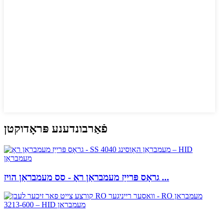
פֿאַרבונדענע פּראָדוקטן
גראָס פּרייַז מעמבראַן ראָ - סס מעמבראַן הויז ...