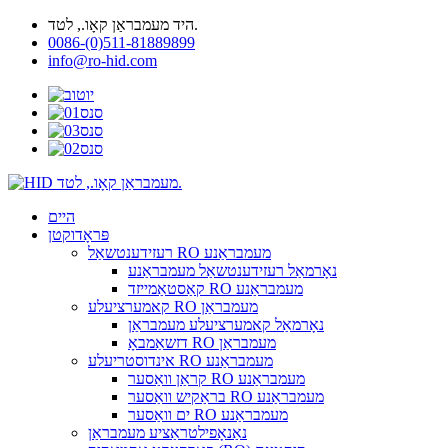
היד מעמבראַן קאָו., לטד.
0086-(0)511-81889899
info@ro-hid.com
היים
פּראָדוקטן
רעזידענטשאַל RO מעמבראַנע
נאָרמאַל רעזידענטשאַל מעמבראַנע
קאַסטאַמייזד RO מעמבראַנע
קאמערציעלע RO מעמבראַן
נאָרמאַל קאמערציעלע מעמבראַן
דזשאַמבאָ RO מעמבראַן
אינדוסטריעלע RO מעמבראַנע
קראַן וואַסער RO מעמבראַנע
בראַקיש וואַסער RO מעמבראַנע
ים וואַסער RO מעמבראַנע
נאַנאָפילטראַציע מעמבראַן