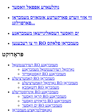
נוקלעארע אפפאל וואסער
ווי אזוי ווערט פארקערטע אזמאזיס מעמבראן
פארפוילונג...
ים וואַסער דעסאַליניישאַן מעמבראַנע
ווי צו רעכענען RO מעמבראַן פלאַקס
פּראָדוקט
רעזידענטשאַל RO מעמבראַנע
נאָרמאַל רעזידענטשאַל מעמבראַנע
קאַסטאַמייזד RO מעמבראַנע
קאמערציעלע RO מעמבראַן
נאָרמאַל קאמערציעלע RO מעמבראַן
דזשאַמבאָ RO מעמבראַן
אינדוסטריעלע RO מעמבראַנע
קראַן וואַסער RO מעמבראַנע
בראַקיש וואַסער RO מעמבראַנע
ים וואַסער RO מעמבראַנע
נאַנאָפילטראַציע מעמבראַן