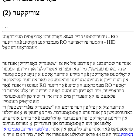
צוריקקער (2)
, , ,
נידעריקסטע פרייז 8040 פאַרקערט אָסמאָסיס מעמבראַנע - RO
מעמבראַנע האָוסינג פֿאַר דינער RO וואַסער פּיוראַפייער - HID
מעמבראַנע דעטאַל:
אונדזער שטרעבונג און פירמע ציל איז צו "שטענדיק באַפרידיקן אונדזער
קונה באדערפענישן". מיר פאָרזעצן צו אַנטוויקלען און דיזיינען העכער
קוואַליטעט פּראָדוקטן פֿאַר ביידע אונדזער אַלטע און נייַע קאַסטאַמערז
און דערגרייכן אַ געווינען-געווינען פּראָספּעקט פֿאַר אונדזער קלייאַנץ ווי
געזונט ווי אונדז פֿאַר RO מעמבראַנע האָוסינג פֿאַר דינער RO וואַסער
פּיוראַפייער, מיר באַגריסן בעעמעס נאָענט פריינט פון אַלע איבער די
פּלאַנעט צו קאָואַפּערירן מיט אונדז אין די יסוד פון לאַנג-טערמין
קעגנצייַטיק בענעפיץ.
אונדזער ציל און ציל פון דער פירמע איז "שטענדיק צופֿרידנשטעלן די
באדערפענישן פון אונדזערע קאַסטאָמערס". מיר פאָרזעצן צו אַנטוויקלען
און דיזיינען פּראָדוקטן פון העכערער קוואַליטעט פֿאַר ביידע אונדזערע
אַלטע און נײַע קאַסטאָמערס און דערגרייכן אַ געווינס-געווינס
פּראָספּעקט פֿאַר אונדזערע קליענטן און אונדז.
פילטער הויזינג
,
מעמבראַן
האָוסינג
מיר האָבן 48 פּראָווינציאַלע אַגענטורן אין לאַנד. מיר האָבן אויך אַ