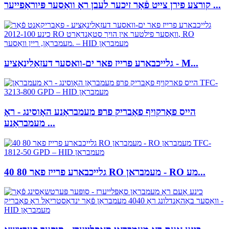
קורצע פירן צייט פֿאַר זיכער לעבן ראָ וואַסער פּיוראַפייער ...
גלייכבארע פרייז פאר ים-וואסער דעזאַלינאַציע - M...
הייס פאַרקויף פאַבריק פרפּ מעמבראַנע האָוסינג - ראָ
מעמבראַנע ...
גלייכבארע פרייז פאר 80 40 RO מעמבראן - RO מע...