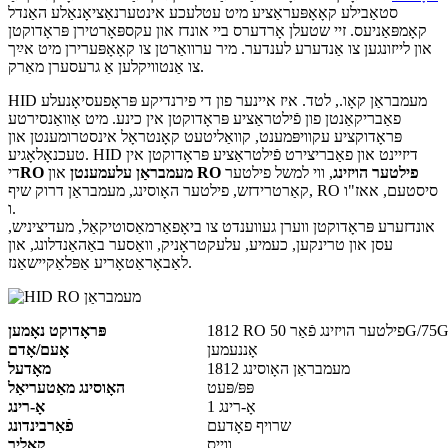
סטאַבילע קאָאָפּעראַציע מיט עטלעכע אינטערנאַציאָנאַלע האַנדל
קאָמפּאַניעס. זיי שטעלן אָרדערס ביי אונדז און עקספּאָרטירן פּראָדוקטן
און לייזונגען צו אַנדערע לענדער. מיר ערוואַרטן צו קאָאָפּערירן מיט אײַך
צו אַנטוויקלען אַ גרעסערן מאַרק.
HID מעמבראַן קאָו., לטד. איז איינער פון די פירנדיקע פּראָפעסיאָנעלע
פאַבריקאַנטן פון פֿילטראַציע פּראָדוקטן אין כינע. מיט אַוואַנסירטע
פּראָדוקציע עקוויפּמענט, קוואַליטעט קאָנטראָל אינסטרומענטן און
טעכנאָלאָגיע. HID דיזיינט און פאַבריצירט פֿילטראַציע פּראָדוקטן אין
RO פילטער הויזינג
, ווי למשל פילטער
און
RO מעמבראַן עלעמענטן
די
קאַרטרידזש, פילטער האָוסינג, מעמבראַן דרוק שיף, RO סיסטעם, אאז"ו
ו.
אונדזערע פּראָדוקטן ווערן געווענדט צו ביאָפאַרמאַסוטיקאַל, מעדיציניש,
עסן און טרינקען, כעמיע, עלעקטראָניק, וואַסער באַהאַנדלונג, און
לאַבאָראַטאָריע אַפּלאַקיישאַנז.
ג פֿאַר 50G/75G/100G
פּראָדוקט נאָמען
אָננעמען
אָעם/אָדם
1812 מעמבראַן האָוסינג
מאָדעל
פּפּ/פּעט
האָוסינג מאַטעריאַל
1 אָ-רינג
אָ-רינג
שרויף פאָדעם
פֿאַרבינדונג
ווייס
קאָליר