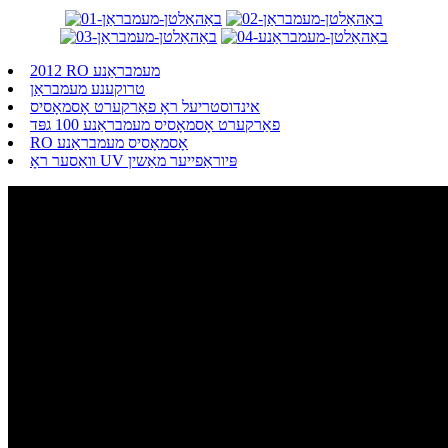
2012 RO מעמבראַנע
טרוקענע מעמבראַן
אינדוסטריעל ראָ פאַרקערט אָסמאָסיס
פאַרקערט אָסמאָסיס מעמבראַנע 100 גפּד
RO אָסמאָסיס מעמבראַנע
וואַסער ראָ UV פּיוראַפייער מאַשין