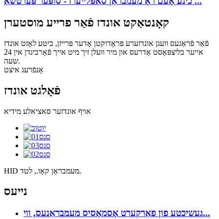
כינע אָעם ראָ מעמבראַן סאַפּלייערז - סופּער פּערטשאַ ...
קאָנטאַקט אונדז פֿאַר פרייע מוסטערן
פֿאַר פֿראַגעס וועגן אונדזערע פּראָדוקטן אָדער פּרייזן, ביטע לאָזט אונדז
אייער בליצפּאָסט אַדרעס און מיר וועלן זיך מיט אייך פֿאַרבינדן אין 24
שעה.
אָנפֿרעג איצט
פֿאָלגט אונדז
אויף אונדזער סאציאלע מידיא
HID מעמבראַן קאָו., לטד.
נייעס
געשיכטע פון ​​פאַרקערט אָסמאָסיס מעמבראַנעס, ווי...