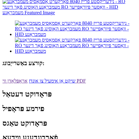
קורצע באַשרייַבונג:
אראָפּלאָדן ווי PDF
שיקט אַן אימעיל צו אונדז
פּראָדוקט דעטאַל
פירמע פּראָפיל
פּראָדוקט טאַגס
פֿאַרבונדענע ווידעאָ