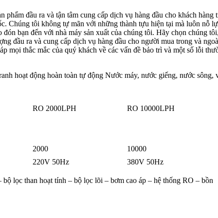
sản phẩm đầu ra và tận tâm cung cấp dịch vụ hàng đầu cho khách hàng 
. Chúng tôi không tự mãn với những thành tựu hiện tại mà luôn nỗ l
o đón bạn đến với nhà máy sản xuất của chúng tôi. Hãy chọn chúng tôi,
ượng đầu ra và cung cấp dịch vụ hàng đầu cho người mua trong và ngoà
đáp mọi thắc mắc của quý khách về các vấn đề bảo trì và một số lỗi th
tranh hoạt động hoàn toàn tự động Nước máy, nước giếng, nước sông, v
RO 2000LPH
RO 10000LPH
2000
10000
220V 50Hz
380V 50Hz
 bộ lọc than hoạt tính – bộ lọc lõi – bơm cao áp – hệ thống RO – bồn