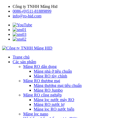
Công ty TNHH Màng Hid
0086-(0)511-81889899
info@ro-hid.com
Trang chủ
Các sản phẩm
Màng RO dân dụng
Màng nhà ở tiêu chuẩn
Màng RO tùy chỉnh
Màng RO thương mại
Màng thương mại tiêu chuẩn
Màng RO Jumbo
Màng RO công nghiệp
Màng lọc nước máy RO
Màng RO nước lợ
Màng lọc RO nước biển
Màng lọc nano