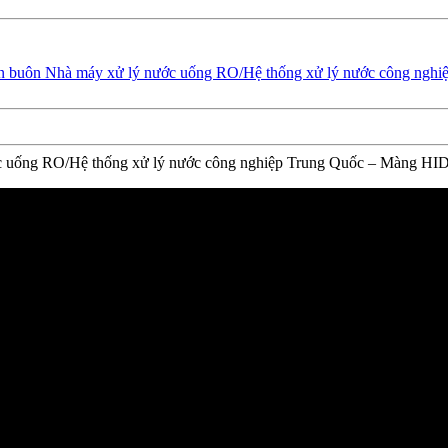
 uống RO/Hệ thống xử lý nước công nghiệp Trung Quốc – Màng HID, Sả