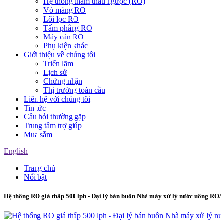
Hệ thống thẩm thấu ngược (RO)
Vỏ màng RO
Lõi lọc RO
Tấm phẳng RO
Máy cán RO
Phụ kiện khác
Giới thiệu về chúng tôi
Triển lãm
Lịch sử
Chứng nhận
Thị trường toàn cầu
Liên hệ với chúng tôi
Tin tức
Câu hỏi thường gặp
Trung tâm trợ giúp
Mua sắm
English
Trang chủ
Nổi bật
Hệ thống RO giá thấp 500 lph - Đại lý bán buôn Nhà máy xử lý nước uống R