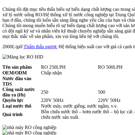
Chúng tôi đặt mục tiêu thấu hiểu sự biến dạng chất lượng cao trong 
xử lý nước uống RO/Hệ thống xử lý nước công nghiệp tại Trung Quốc
bạn ở đâu, chúng tôi luôn sẵn sàng lắng nghe yêu cầu của bạn và chà
Chúng tôi mong muốn hiểu rõ sự biến dạng chất lượng cao với sản l
có đội ngũ kỹ sư và nhân viên kỹ thuật chuyên nghiệp sẵn sàng giải 
mọi thắc mắc về sản phẩm, xin vui lòng liên hệ với chúng tôi.
2000L/giờ
Thẩm thấu ngược
Hệ thống hiệu suất cao với giá cả cạnh 
Tên sản phẩm
RO 250LPH
RO 500LPH
OEM/ODM
Chấp nhận
Nước đầu vào
TDS
Công suất nước
250
500
đầu ra (l/h)
Quyền lực
220V 50Hz
220V 50Hz
Loại nước thô
Nước máy, nước giếng, nước ngầm, v.v.
Bồn chứa nước thô – bơm nước thô – bộ lọc cát –
Quá trình
chứa nước sản xuất.