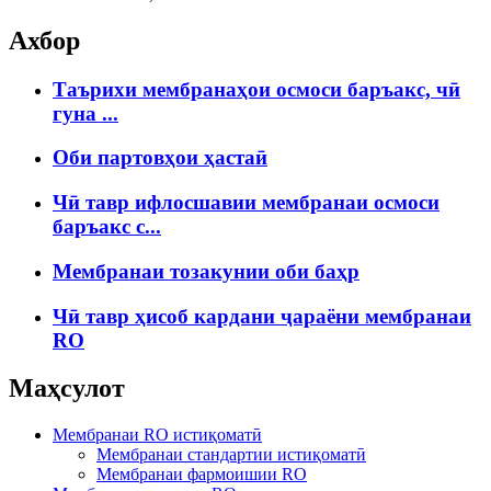
Ахбор
Таърихи мембранаҳои осмоси баръакс, чӣ
гуна ...
Оби партовҳои ҳастаӣ
Чӣ тавр ифлосшавии мембранаи осмоси
баръакс c...
Мембранаи тозакунии оби баҳр
Чӣ тавр ҳисоб кардани ҷараёни мембранаи
RO
Маҳсулот
Мембранаи RO истиқоматӣ
Мембранаи стандартии истиқоматӣ
Мембранаи фармоишии RO