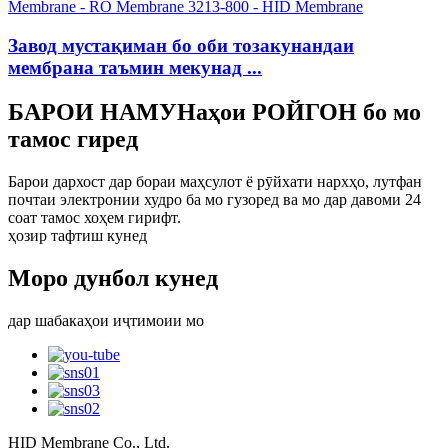
Завод мустақиман бо оби тозакунандаи
мембрана таъмин мекунад ...
БАРОИ НАМУНаҳои РОЙГОН бо мо
тамос гиред
Барои дархост дар бораи маҳсулот ё рӯйхати нархҳо, лутфан
почтаи электронии худро ба мо гузоред ва мо дар давоми 24
соат тамос хоҳем гирифт.
ҳозир тафтиш кунед
Моро дунбол кунед
дар шабакаҳои иҷтимоии мо
HID Membrane Co., Ltd.