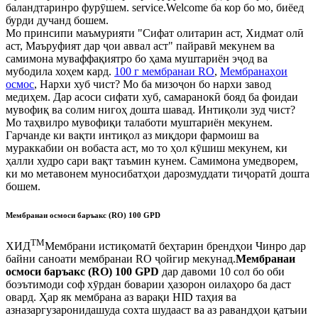
баландтаринро фурӯшем. service.Welcome ба кор бо мо, биёед
бурди дучанд бошем.
Мо принсипи маъмурияти "Сифат олитарин аст, Хидмат олӣ
аст, Маъруфият дар ҷои аввал аст" пайравӣ мекунем ва
самимона муваффақиятро бо ҳама муштариён эҷод ва
мубодила хоҳем кард.
100 г мембранаи RO
,
Мембранаҳои
осмос
, Нархи хуб чист? Мо ба мизоҷон бо нархи завод
медиҳем. Дар асоси сифати хуб, самаранокӣ бояд ба фоидаи
мувофиқ ва солим нигоҳ дошта шавад. Интиқоли зуд чист?
Мо таҳвилро мувофиқи талаботи муштариён мекунем.
Гарчанде ки вақти интиқол аз миқдори фармоиш ва
мураккабии он вобаста аст, мо то ҳол кӯшиш мекунем, ки
ҳалли худро сари вақт таъмин кунем. Самимона умедворем,
ки мо метавонем муносибатҳои дарозмуддати тиҷоратӣ дошта
бошем.
Мембранаи осмоси баръакс (RO) 100 GPD
TM
ХИД
Мембрани истиқоматӣ беҳтарин брендҳои Чинро дар
байни саноати мембранаи RO ҷойгир мекунад.
Мембранаи
осмоси баръакс (RO) 100 GPD
дар давоми 10 сол бо оби
боэътимоди соф хӯрдан боварии ҳазорон оилаҳоро ба даст
овард. Ҳар як мембрана аз варақи HID таҳия ва
азназаргузаронидашуда сохта шудааст ва аз равандҳои қатъии