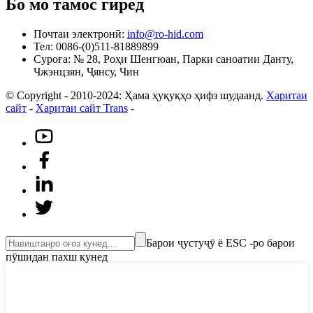
Бо мо тамос гиред
Почтаи электронӣ:
info@ro-hid.com
Тел: 0086-(0)511-81889899
Суроға: № 28, Роҳи Шенгюан, Парки саноатии Данту,
Чжэнцзян, Ҷянсу, Чин
© Copyright - 2010-2024: Ҳама ҳуқуқҳо ҳифз шудаанд.
Харитаи
сайт
-
Харитаи сайт Trans
-
Барои ҷустуҷӯ ё ESC -ро барои
пӯшидан пахш кунед