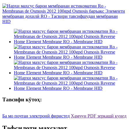
Тавсифи кӯтоҳ:
Ба мо почтаи электронӣ фиристед
Ҳамчун PDF зеркашӣ кунед
Тафсилоти маҳсулот