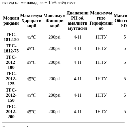
истеҳсол мешавад, аз ± 15% зиёд нест.
Диапазони
Максимум
Максимум
Максимум
Макс
Модели
PH об,
ғизо
Ҳарорати
Фишори
Оби ғ
рақами
амалиёти
Гирифтани
корӣ
корӣ
SD
муттасил
об
TFC-
200psi
4-11
1НТУ
5
45℃
1812-50
TFC-
200psi
4-11
1НТУ
5
45℃
1812-75
TFC-
2012-
200psi
4-11
1НТУ
5
45℃
100
TFC-
2012-
200psi
4-11
1НТУ
5
45℃
125
TFC-
2012-
200psi
4-11
1НТУ
5
45℃
150
TFC-
2012-
200psi
4-11
1НТУ
5
45℃
200