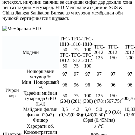
истеҳсол, инчунин санҷиш ва санҷиши сифат дар дохили хона
пеш аз таҳвил мегузарад. HID Membrane аз ҷониби SGS &
China Jiangsu Sanitation Bureau аз унсурҳои мембранаи оби
нӯшокӣ сертификатсия шудааст.
TFC-
TFC-
TFC-
1810-
1810-
1810-
TFC-
TFC-
TFC
50
75
100
Модели
2012-
2012-
2012
TFC-
TFC-
TFC-
125
150
200
1812-
1812-
2012-
50
75
100
Ношоршавии
97
97
97
97
97
97
устувор %
Мин. Ношоршавӣ
96
96
96
96
96
96
%
Ичрои
Ҷараёни миёнаи
кор
50
75
100
125
150
гузаранда GPD
200(76
(204)
(281)
(380)
(478)
(567,75)
(L/d)
Майдони филми
3,5
4,2
5,0
5,0
10,3
6,0 (0,8)
фаъол ft2(м2)
(0,32)
(0,38)
(0,46)
(0,50)
(0,96
Фишор
65psi (0,45Мпа)
Ҳарорати об.
25℃
Консентратсияи
Шартҳои
500ppm