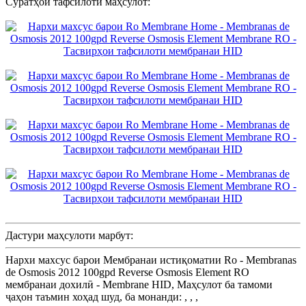
Суратҳои тафсилоти маҳсулот:
Дастури маҳсулоти марбут:
Нархи махсус барои Мембранаи истиқоматии Ro - Membranas
de Osmosis 2012 100gpd Reverse Osmosis Element RO
мембранаи дохилӣ - Membrane HID, Маҳсулот ба тамоми
ҷаҳон таъмин хоҳад шуд, ба монанди: , , ,