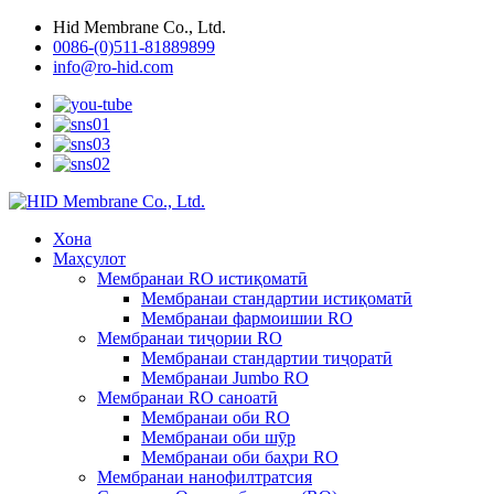
Hid Membrane Co., Ltd.
0086-(0)511-81889899
info@ro-hid.com
Хона
Маҳсулот
Мембранаи RO истиқоматӣ
Мембранаи стандартии истиқоматӣ
Мембранаи фармоишии RO
Мембранаи тиҷории RO
Мембранаи стандартии тиҷоратӣ
Мембранаи Jumbo RO
Мембранаи RO саноатӣ
Мембранаи оби RO
Мембранаи оби шӯр
Мембранаи оби баҳри RO
Мембранаи нанофилтратсия