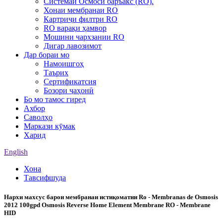
Системаи Осмоси баръакс (RO).
Хонаи мембранаи RO
Картриҷи филтри RO
RO варақи ҳамвор
Мошини чархзании RO
Дигар лавозимот
Дар бораи мо
Намоишгоҳ
Таърих
Сертификатсия
Бозори ҷаҳонӣ
Бо мо тамос гиред
Ахбор
Саволҳо
Маркази кӯмак
Харид
English
Хона
Тавсифшуда
Нархи махсус барои мембранаи истиқоматии Ro - Membranas de Osmosis
2012 100gpd Osmosis Reverse Home Element Membrane RO - Membrane
HID