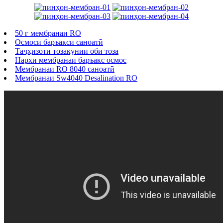
50 г мембранаи RO
Осмоси баръакси саноатӣ
Таҷҳизоти тозакунии оби тоза
Нархи мембранаи баръакс осмос
Мембранаи RO 8040 саноатӣ
Мембранаи Sw4040 Desalination RO