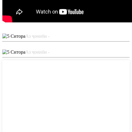
Аз ҷониби -
Аз ҷониби -