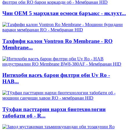
Чин OEM 5 марҳилаи осмоси баръакс - яклухт...
Тахфифи калон Vontron Ro Membrane - RO
Membrane...
Интихоби васеъ барои филтри оби Uv Ro -
НАВ...
Тӯҳфаи пасттарин нархи биотехнологии
табобати об - R...