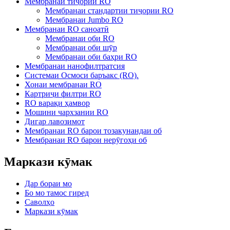
Мембранаи тиҷории RO
Мембранаи стандартии тиҷории RO
Мембранаи Jumbo RO
Мембранаи RO саноатӣ
Мембранаи оби RO
Мембранаи оби шӯр
Мембранаи оби баҳри RO
Мембранаи нанофилтратсия
Системаи Осмоси баръакс (RO).
Хонаи мембранаи RO
Картриҷи филтри RO
RO варақи ҳамвор
Мошини чархзании RO
Дигар лавозимот
Мембранаи RO барои тозакунандаи об
Мембранаи RO барои нерӯгоҳи об
Маркази кӯмак
Дар бораи мо
Бо мо тамос гиред
Саволҳо
Маркази кӯмак