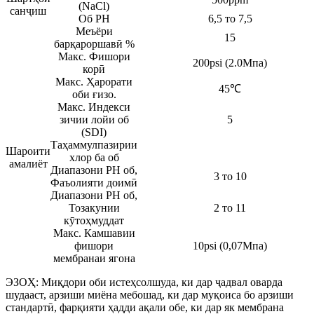
(NaCl)
санҷиш
Об PH
6,5 то 7,5
Меъёри
15
барқароршавӣ %
Макс. Фишори
200psi (2.0Мпа)
корӣ
Макс. Ҳарорати
45℃
оби ғизо.
Макс. Индекси
зичии лойи об
5
(SDI)
Таҳаммулпазирии
Шароити
хлор ба об
амалиёт
Диапазони PH об,
3 то 10
Фаъолияти доимӣ
Диапазони PH об,
Тозакунии
2 то 11
кӯтоҳмуддат
Макс. Камшавии
фишори
10psi (0,07Мпа)
мембранаи ягона
ЭЗОҲ: Миқдори оби истеҳсолшуда, ки дар ҷадвал оварда
шудааст, арзиши миёна мебошад, ки дар муқоиса бо арзиши
стандартӣ, фарқияти ҳадди ақали обе, ки дар як мембрана