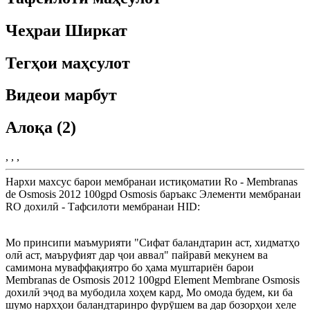
Чеҳраи Ширкат
Тегҳои маҳсулот
Видеои марбут
Алоқа (2)
, , ,
Нархи махсус барои мембранаи истиқоматии Ro - Membranas
de Osmosis 2012 100gpd Osmosis баръакс Элементи мембранаи
RO дохилӣ - Тафсилоти мембранаи HID:
Мо принсипи маъмурияти "Сифат баландтарин аст, хидматҳо
олӣ аст, маъруфият дар ҷои аввал" пайравӣ мекунем ва
самимона муваффақиятро бо ҳама муштариён барои
Membranas de Osmosis 2012 100gpd Element Membrane Osmosis
дохилӣ эҷод ва мубодила хоҳем кард, Мо омода будем, ки ба
шумо нархҳои баландтаринро фурӯшем ва дар бозорҳои хеле