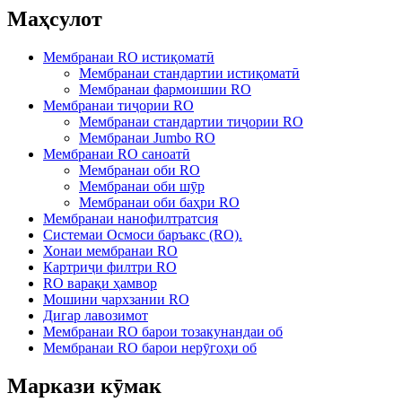
Маҳсулот
Мембранаи RO истиқоматӣ
Мембранаи стандартии истиқоматӣ
Мембранаи фармоишии RO
Мембранаи тиҷории RO
Мембранаи стандартии тиҷории RO
Мембранаи Jumbo RO
Мембранаи RO саноатӣ
Мембранаи оби RO
Мембранаи оби шӯр
Мембранаи оби баҳри RO
Мембранаи нанофилтратсия
Системаи Осмоси баръакс (RO).
Хонаи мембранаи RO
Картриҷи филтри RO
RO варақи ҳамвор
Мошини чархзании RO
Дигар лавозимот
Мембранаи RO барои тозакунандаи об
Мембранаи RO барои нерӯгоҳи об
Маркази кӯмак