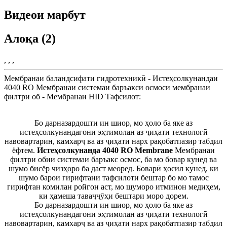
Видеои марбут
Алоқа (2)
, , ,
Мембранаи баландсифати гидротехникӣ - Истеҳсолкунандаи
4040 RO Мембранаи системаи баръакси осмоси мембранаи
филтри об - Мембранаи HID Тафсилот:
Бо дарназардошти ин шиор, мо ҳоло ба яке аз
истеҳсолкунандагони эҳтимолан аз ҷиҳати технологӣ
навовартарин, камхарҷ ва аз ҷиҳати нарх рақобатпазир табдил
ёфтем.
Истеҳсолкунанда 4040 RO Membrane
Мембранаи
филтри обии системаи баръакс осмос, ба мо бовар кунед ва
шумо бисёр чизҳоро ба даст меоред. Боварӣ ҳосил кунед, ки
шумо барои гирифтани тафсилоти бештар бо мо тамос
гирифтан комилан ройгон аст, мо шуморо итминон медиҳем,
ки ҳамеша таваҷҷӯҳи бештари моро дорем.
Бо дарназардошти ин шиор, мо ҳоло ба яке аз
истеҳсолкунандагони эҳтимолан аз ҷиҳати технологӣ
навовартарин, камхарҷ ва аз ҷиҳати нарх рақобатпазир табдил