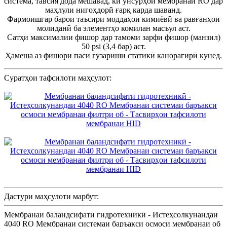
система, тавсия дода мешавад, ки унсурҳои мембранаи RO дар
маҳлули нигоҳдорӣ ғарқ карда шаванд.
Фармоишгар барои таъсири моддаҳои кимиёвӣ ва равғанҳои
молиданӣ ба элементҳо комилан масъул аст.
Сатҳи максималии фишор дар тамоми зарфи фишор (манзил)
50 psi (3,4 бар) аст.
Ҳамеша аз фишори паси гузариши статикӣ канорагирӣ кунед.
Суратҳои тафсилоти маҳсулот:
Дастури маҳсулоти марбут:
Мембранаи баландсифати гидротехникӣ - Истеҳсолкунандаи
4040 RO Мембранаи системаи баръакси осмоси мембранаи об