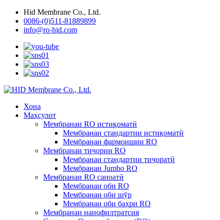
Hid Membrane Co., Ltd.
0086-(0)511-81889899
info@ro-hid.com
Хона
Маҳсулот
Мембранаи RO истиқоматӣ
Мембранаи стандартии истиқоматӣ
Мембранаи фармоишии RO
Мембранаи тиҷории RO
Мембранаи стандартии тиҷоратӣ
Мембранаи Jumbo RO
Мембранаи RO саноатӣ
Мембранаи оби RO
Мембранаи оби шӯр
Мембранаи оби баҳри RO
Мембранаи нанофилтратсия