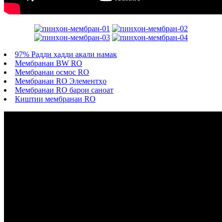
97% Радди ҳадди ақали намак
Мембранаи BW RO
Мембранаи осмос RO
Мембранаи RO Элементҳо
Мембранаи RO барои саноат
Киштии мембранаи RO