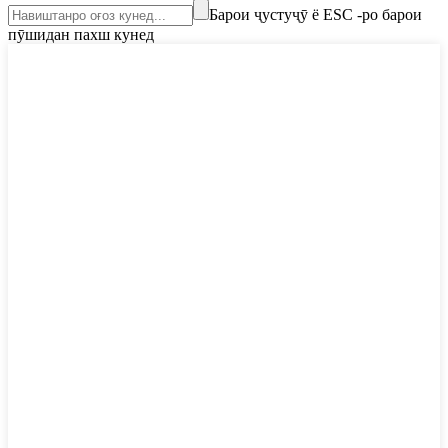
Барои ҷустуҷӯ ё ESC -ро барои
пӯшидан пахш кунед