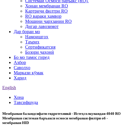
Системаи Осмоси баръакс (RO).
Хонаи мембранаи RO
Картриҷи филтри RO
RO варақи ҳамвор
Мошини чархзании RO
Дигар лавозимот
Дар бораи мо
Намоишгоҳ
Таърих
Сертификатсия
Бозори ҷаҳонӣ
Бо мо тамос гиред
Ахбор
Саволҳо
Маркази кӯмак
Харид
English
Хона
Тавсифшуда
Мембранаи баландсифати гидротехникӣ - Истеҳсолкунандаи 4040 RO
Мембранаи системаи баръакси осмоси мембранаи филтри об -
мембранаи HID