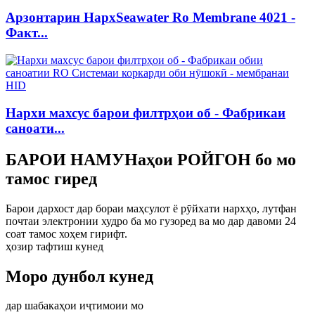
Арзонтарин НархSeawater Ro Membrane 4021 -
Факт...
Нархи махсус барои филтрҳои об - Фабрикаи
саноати...
БАРОИ НАМУНаҳои РОЙГОН бо мо
тамос гиред
Барои дархост дар бораи маҳсулот ё рӯйхати нархҳо, лутфан
почтаи электронии худро ба мо гузоред ва мо дар давоми 24
соат тамос хоҳем гирифт.
ҳозир тафтиш кунед
Моро дунбол кунед
дар шабакаҳои иҷтимоии мо