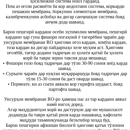
ҳосилнокии система ноил гарданд.
Пеш аз оғози расмиёти ба кор андохтани система, коркарди
пешакии мембрана, боркунии элементҳои мембрана,
калибрченкунии асбобҳо ва дигар санҷишҳои система бояд
анҷом дода шаванд.
Барои пешгирӣ кардани осеби эҳтимолии мембрана, пешгирӣ
кардани ҳар гуна фишори ногаҳонӣ ё тағирёбии ҷараён дар
унсурҳои мембранаи RO ҳангоми оғоз кардан, хомӯш кардан,
тоза кардан ва дигар пайдарпаҳо хеле муҳим аст. Ҳангоми
оғозёбӣ, тағир додани тадриҷан аз ҳолати қатъӣ ба ҳолати
корӣ ба таври зерин тавсия дода мешавад:
• Фишори ғизо бояд тадриҷан дар тӯли 30-90 сония зиёд карда
шавад.
• Суръати ҷараён дар нуқтаи муқарраршуда бояд тадриҷан дар
тӯли 15-30 сония ба даст оварда шавад.
• Пермеате, ки аз соати аввали кор гирифта шудааст, бояд
партофта шавад.
Унсурҳои мембранаи RO-ро ҳамеша пас аз тар кардани аввал
намӣ нигоҳ доред.
Агар маҳдудиятҳои корӣ ва дастурҳои дар ин мушаххасот
додашуда ба таври қатъӣ риоя карда нашаванд, кафолати
маҳдуди таъминкунанда беэътибор хоҳад буд.
Барои пешгирии афзоиши биологӣ ҳангоми қатъи тӯлонии