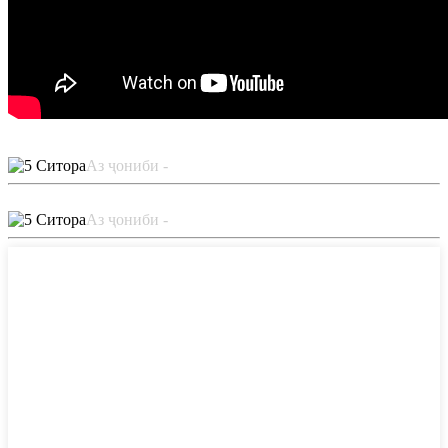
Аз ҷониби -
Аз ҷониби -