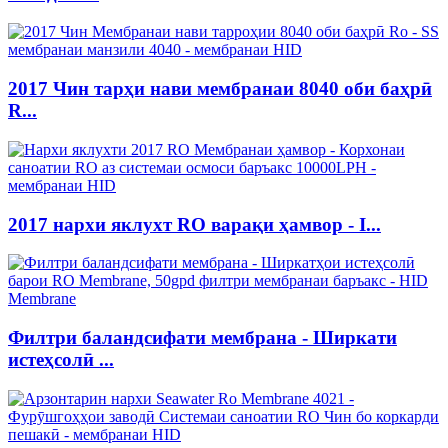
2017 Чин тарҳи нави мембранаи 8040 оби баҳрӣ
R...
2017 нархи яклухт RO варақи ҳамвор - I...
Филтри баландсифати мембрана - Ширкати
истеҳсолӣ ...