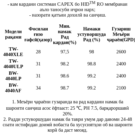
TM
- кам кардани системаи CAPEX бо HID
RO мембранаи
аъло таносуби иҷрои нарх;
- назорати қатъии дохилӣ ва санҷиш.
Мин.
Фосилаи
Намаки
Гузариш
Модели
намак
ғизо
устуворшуда
Меъёри
рақами
Рад
ғафсӣ
(ҳазор)
Рад (%)
ҷараён
(GPD
кардан
(%)
TW-
28
97,5
98
2600
4040XLE
TW-
31
98.2
98.8
2400
4040ULP
BW-
31
98.6
99.2
2400
4040LP
BW-
34
98.7
99.2
2100
4040AF
1. Меъёри ҷараёни гузаранда ва рад кардани намак ба
шароити санҷиш асос ёфтааст: 25 ℃, PH 7.5, барқароршавӣ
20%.
2. Радди устуворшудаи намак ба таври умум дар давоми 24-48
соати истифодаи доимӣ вобаста ба хусусиятҳои об ва шароити
корӣ ба даст меояд.