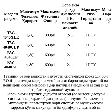
Обро ғизо
диҳед
Максимум
Мак
Максимум
Максимум
Модели
Диапазони
ғизо
Обро
Фаъолият
Фаъолият
рақами
PH,
Гирифтани
ди
Ҳарорат
Фишор
пайваста
об
S
амалиёт
TW-
300psi
2-11
1НТУ
45℃
4040XLE
TW-
600psi
2-11
1НТУ
45℃
4040ULP
BW-
600psi
2-11
1НТУ
45℃
4040LP
BW-
600psi
2-11
1НТУ
45℃
4040AF
Таъмини ба кор андохтани дурусти системаҳои коркарди оби
RO барои омода кардани мембранаҳо барои хидматрасонӣ ва
пешгирии осеби мембрана дар натиҷаи ғизодиҳии аз ҳад зиёд
ё зарбаи гидравликӣ муҳим аст.
Барои риояи тартиби дурусти оғозёбӣ (бо китоби дастури
системаи коркарди об дастрас аст) инчунин ба таъмини
мутобиқати параметрҳои кори система ба мушаххасоти
тарроҳӣ кӯмак мекунад, то ба ҳадафҳои сифати об ва