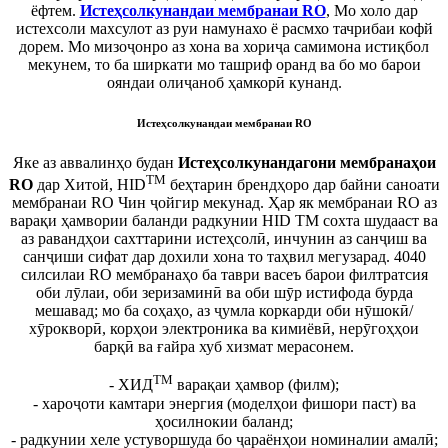
ёфтем.
Истеҳсолкунандаи мембранаи RO
, Мо холо дар
истехсоли махсулот аз руи намунахо ё расмхо тачрибаи кофй
дорем. Мо мизоҷонро аз хона ва хориҷа самимона истиқбол
мекунем, то ба ширкати мо ташриф оранд ва бо мо барои
ояндаи олиҷаноб ҳамкорӣ кунанд.
Истеҳсолкунандаи мембранаи RO
Яке аз аввалинҳо будан
Истеҳсолкунандагони мембранаҳои
TM
RO
дар Хитой, HID
беҳтарин брендҳоро дар байни саноати
мембранаи RO Чин ҷойгир мекунад. Ҳар як мембранаи RO аз
варақи ҳамвории баланди радкунии HID TM сохта шудааст ва
аз равандҳои сахттарини истеҳсолӣ, инчунин аз санҷиш ва
санҷиши сифат дар дохили хона то таҳвил мегузарад. 4040
силсилаи RO мембранаҳо ба таври васеъ барои филтратсия
оби лӯлаи, оби зеризаминӣ ва оби шӯр истифода бурда
мешавад; мо ба соҳаҳо, аз ҷумла коркарди оби нӯшокӣ/
хӯрокворӣ, корҳои электроника ва кимиёвӣ, нерӯгоҳҳои
барқӣ ва ғайра хуб хизмат мерасонем.
TM
- ХИД
варақаи ҳамвор (филм);
- хароҷоти камтари энергия (моделҳои фишори паст) ва
ҳосилнокии баланд;
- радкунии хеле устуворшуда бо ҷараёнҳои номиналии амалӣ;