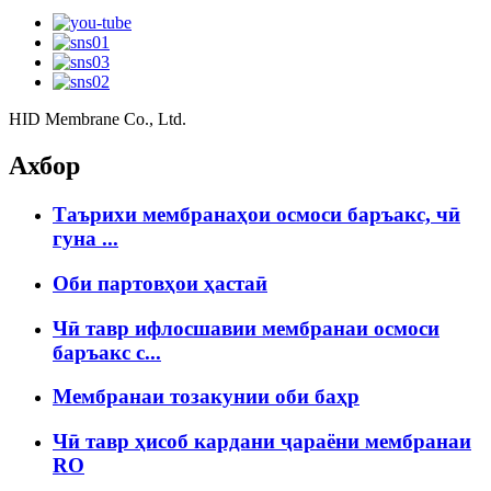
HID Membrane Co., Ltd.
Ахбор
Таърихи мембранаҳои осмоси баръакс, чӣ
гуна ...
Оби партовҳои ҳастаӣ
Чӣ тавр ифлосшавии мембранаи осмоси
баръакс c...
Мембранаи тозакунии оби баҳр
Чӣ тавр ҳисоб кардани ҷараёни мембранаи
RO