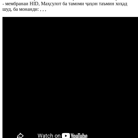
- мембранаи HID, Маҳсулот ба тамоми ҷаҳон таъмин хоҳад
шуд, ба монанди: , , ,