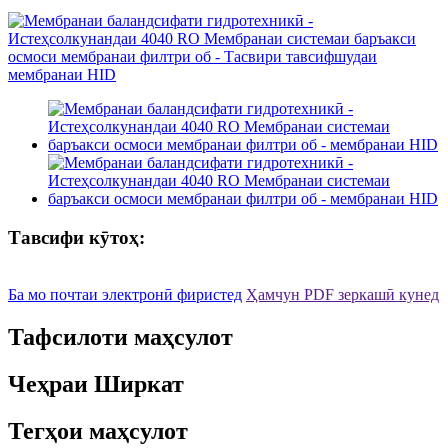
Тавсифи кӯтоҳ:
Ба мо почтаи электронӣ фиристед
Ҳамчун PDF зеркашӣ кунед
Тафсилоти маҳсулот
Чеҳраи Ширкат
Тегҳои маҳсулот