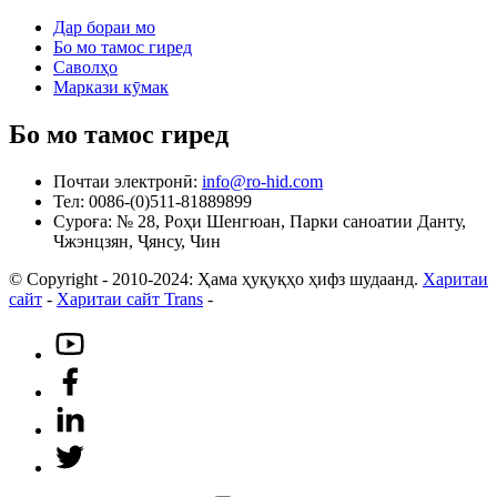
Дар бораи мо
Бо мо тамос гиред
Саволҳо
Маркази кӯмак
Бо мо тамос гиред
Почтаи электронӣ:
info@ro-hid.com
Тел: 0086-(0)511-81889899
Суроға: № 28, Роҳи Шенгюан, Парки саноатии Данту,
Чжэнцзян, Ҷянсу, Чин
© Copyright - 2010-2024: Ҳама ҳуқуқҳо ҳифз шудаанд.
Харитаи
сайт
-
Харитаи сайт Trans
-