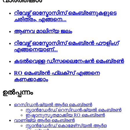
വാർത്തകൾ
റിവേഴ്സ് ഓസ്മോസിസ് മെംബ്രണുകളുടെ
ചരിത്രം, എങ്ങനെ...
ആണവ മാലിന്യ ജലം
റിവേഴ്സ് ഓസ്മോസിസ് മെംബ്രൻ ഫൗളിംഗ്
എങ്ങനെയാണ്...
കടൽവെള്ള ഡീസലൈനേഷൻ മെംബ്രൺ
RO മെംബ്രൻ ഫ്ലക്സ് എങ്ങനെ
കണക്കാക്കാം
ഉൽപ്പന്നം
റെസിഡൻഷ്യൽ ആർ‌ഒ മെംബ്രൺ
സ്റ്റാൻഡേർഡ് റെസിഡൻഷ്യൽ മെംബ്രൺ
ഇഷ്ടാനുസൃതമാക്കിയ RO മെംബ്രൺ
വാണിജ്യ ആർ‌ഒ മെംബ്രൺ
സ്റ്റാൻഡേർഡ് കൊമേഴ്‌സ്യൽ ആർ‌ഒ