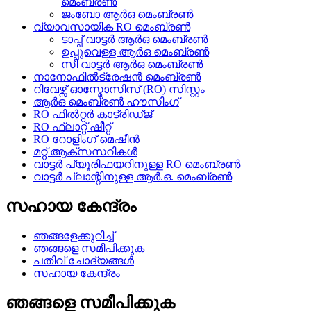
മെംബ്രൺ
ജംബോ ആർ‌ഒ മെംബ്രൺ
വ്യാവസായിക RO മെംബ്രൺ
ടാപ്പ് വാട്ടർ ആർ‌ഒ മെംബ്രൺ
ഉപ്പുവെള്ള ആർ‌ഒ മെംബ്രൺ
സീ വാട്ടർ ആർ‌ഒ മെംബ്രൺ
നാനോഫിൽട്രേഷൻ മെംബ്രൺ
റിവേഴ്സ് ഓസ്മോസിസ് (RO) സിസ്റ്റം
ആർഒ മെംബ്രൺ ഹൗസിംഗ്
RO ഫിൽറ്റർ കാട്രിഡ്ജ്
RO ഫ്ലാറ്റ് ഷീറ്റ്
RO റോളിംഗ് മെഷീൻ
മറ്റ് ആക്‌സസറികൾ
വാട്ടർ പ്യൂരിഫയറിനുള്ള RO മെംബ്രൺ
വാട്ടർ പ്ലാന്റിനുള്ള ആർ.ഒ. മെംബ്രൺ
സഹായ കേന്ദ്രം
ഞങ്ങളേക്കുറിച്ച്
ഞങ്ങളെ സമീപിക്കുക
പതിവ് ചോദ്യങ്ങൾ
സഹായ കേന്ദ്രം
ഞങ്ങളെ സമീപിക്കുക