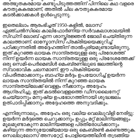
അത്ഭുതകരമായ കണ്ടുപിടുത്തത്തിന് പിന്നിലെ കഥ വളരെ
കൗതുകകരമാണ്, അതിൽ ചില കൗതുകകരമായ
കടൽക്കാക്കകൾ ഉൾപ്പെടുന്നു.
ഇതെല്ലാം ആരംഭിച്ചത് 1950-കളിൽ, ലോസ്
ഏഞ്ചൽസിലെ കാലിഫോർണിയ സർവകലാശാലയിൽ
സിഡ്നി ലോബ് എന്ന ശാസ്ത്രജ്ഞൻ ജോലി ചെയ്തിരുന്ന
കാലത്താണ്. ഓസ്മോസിസ് പ്രക്രിയയെക്കുറിച്ച്
പഠിക്കുന്നതിൽ അദ്ദേഹത്തിന് താൽപ്പര്യമുണ്ടായിരുന്നു,
ഇത് കുറഞ്ഞ ലായക സാന്ദ്രതയുള്ള ഒരു പ്രദേശത്ത്
നിന്ന് ഉയർന്ന ലായക സാന്ദ്രതയുള്ള ഒരു പ്രദേശത്തേക്ക്
ഒരു സെമി-പെർമെബിൾ മെംബ്രണിലൂടെ ജലത്തിന്റെ
സ്വാഭാവിക ചലനമാണ്. ഈ പ്രക്രിയയെ
വിപരീതമാക്കാനും ബാഹ്യ മർദ്ദം ഉപയോഗിച്ച് ഉയർന്ന
ലായക സാന്ദ്രതയിൽ നിന്ന് കുറഞ്ഞ ലായക
സാന്ദ്രതയിലേക്ക് വെള്ളം നീക്കാനും അദ്ദേഹം
ആഗ്രഹിച്ചു. ഇത് കടൽവെള്ളത്തെ ഡീസലൈനേറ്റ്
ചെയ്യാനും മനുഷ്യ ഉപഭോഗത്തിനായി ശുദ്ധജലം
ഉത്പാദിപ്പിക്കാനും അദ്ദേഹത്തെ അനുവദിക്കും.
എന്നിരുന്നാലും, അദ്ദേഹം ഒരു വലിയ വെല്ലുവിളി നേരിട്ടു:
ഉയർന്ന മർദ്ദത്തെ ചെറുക്കാനും ഉപ്പും മറ്റ് മാലിന്യങ്ങളും
മൂലമുണ്ടാകുന്ന മാലിന്യങ്ങളെ പ്രതിരോധിക്കാനും
കഴിയുന്ന അനുയോജ്യമായ ഒരു മെംബ്രൺ കണ്ടെത്തുക.
സെല്ലുലോസ് അസറ്റേറ്റ്, പോളിയെത്തിലീൻ തുടങ്ങിയ