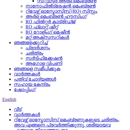
സീ വാട്ടർ ആർ‌ഒ മെംബ്രൺ
നാനോഫിൽട്രേഷൻ മെംബ്രൺ
റിവേഴ്സ് ഓസ്മോസിസ് (RO) സിസ്റ്റം
ആർഒ മെംബ്രൺ ഹൗസിംഗ്
RO ഫിൽറ്റർ കാട്രിഡ്ജ്
RO ഫ്ലാറ്റ് ഷീറ്റ്
RO റോളിംഗ് മെഷീൻ
മറ്റ് ആക്‌സസറികൾ
ഞങ്ങളേക്കുറിച്ച്
പ്രദർശനം
ചരിത്രം
സർട്ടിഫിക്കേഷൻ
ആഗോള വിപണി
ഞങ്ങളെ സമീപിക്കുക
വാർത്തകൾ
പതിവ് ചോദ്യങ്ങൾ
സഹായ കേന്ദ്രം
ഷോപ്പിംഗ്
English
വീട്
വാർത്തകൾ
റിവേഴ്സ് ഓസ്മോസിസ് മെംബ്രണുകളുടെ ചരിത്രം,
അവ എങ്ങനെ പ്രവർത്തിക്കുന്നു, ശരിയായവ