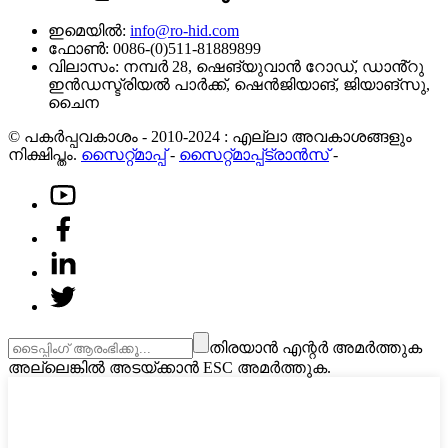
ഇമെയിൽ:
info@ro-hid.com
ഫോൺ: 0086-(0)511-81889899
വിലാസം: നമ്പർ 28, ഷെങ്‌യുവാൻ റോഡ്, ഡാൻ്റു
ഇൻഡസ്ട്രിയൽ പാർക്ക്, ഷെൻജിയാങ്, ജിയാങ്‌സു,
ചൈന
© പകർപ്പവകാശം - 2010-2024 : എല്ലാ അവകാശങ്ങളും
നിക്ഷിപ്തം.
സൈറ്റ്മാപ്പ്
-
സൈറ്റ്മാപ്പ്ട്രാൻസ്
-
തിരയാൻ എന്റർ അമർത്തുക
അല്ലെങ്കിൽ അടയ്ക്കാൻ ESC അമർത്തുക.