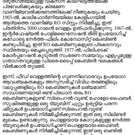
ദ്രുതഗതിയിലുള്ള വികസന കാലഘട്ടത്തിലേക്ക്
പ്രവേശിക്കുകയും ക്രമേണ
വാണിജ്യവൽക്കരണത്തിലേക്ക് നീങ്ങുകയും ചെയ്തു.
1965-ൽ, കാലിഫോർണിയയിലെ കോളിംഗയിൽ
ആദ്യത്തെ വാണിജ്യ RO സിസ്റ്റം നിർമ്മിച്ചു, ഇത്
പ്രതിദിനം 5000 ഗാലൻ വെള്ളം ഉത്പാദിപ്പിക്കുന്നു. 1967-ൽ,
ഇന്റർഫേഷ്യൽ പോളിമറൈസേഷൻ രീതി ഉപയോഗിച്ച്
കഡോട്ടെ നേർത്ത-ഫിലിം കോമ്പോസിറ്റ് മെംബ്രൺ
കണ്ടുപിടിച്ചു, ഇത് RO മെംബ്രണുകളുടെ പ്രകടനവും
സ്ഥിരതയും മെച്ചപ്പെടുത്തി. 1977-ൽ, ഫിലിംടെക്
കോർപ്പറേഷൻ കൂടുതൽ സംഭരണ ​​സമയവും എളുപ്പമുള്ള
ഗതാഗതവുമുള്ള ഡ്രൈ-ടൈപ്പ് മെംബ്രൻ ഘടകങ്ങൾ
വിൽക്കാൻ തുടങ്ങി.
ഇന്ന്, ഫീഡ് വെള്ളത്തിന്റെ ഗുണനിലവാരവും ഉപയോഗ
ആവശ്യകതകളും അനുസരിച്ച് വിവിധ തരങ്ങളിലും
വലുപ്പങ്ങളിലും RO മെംബ്രണുകൾ ലഭ്യമാണ്.
സാധാരണയായി രണ്ട് പ്രധാന തരം RO
മെംബ്രണുകളുണ്ട്: സ്പൈറൽ-വൂണ്ട്, ഹോളോ-ഫൈബർ.
സുഷിരങ്ങളുള്ള ഒരു ട്യൂബിന് ചുറ്റും ഉരുട്ടിയ പരന്ന
ഷീറ്റുകൾ ഉപയോഗിച്ചാണ് സ്പൈറൽ-വൂണ്ട്
മെംബ്രണുകൾ നിർമ്മിച്ചിരിക്കുന്നത്, ഇത് ഒരു സിലിണ്ടർ
മൂലകം ഉണ്ടാക്കുന്നു. പൊള്ളയായ കോറുകളുള്ള നേർത്ത
ട്യൂബുകൾ ഉപയോഗിച്ചാണ് പൊള്ളയായ-ഫൈബർ
മെംബ്രണുകൾ നിർമ്മിച്ചിരിക്കുന്നത്, ഇത് ഒരു ബണ്ടിൽ