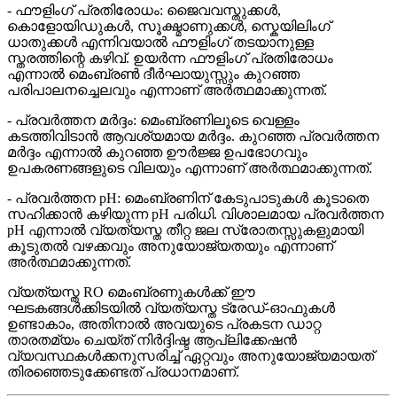
- ഫൗളിംഗ് പ്രതിരോധം: ജൈവവസ്തുക്കൾ,
കൊളോയിഡുകൾ, സൂക്ഷ്മാണുക്കൾ, സ്കെയിലിംഗ്
ധാതുക്കൾ എന്നിവയാൽ ഫൗളിംഗ് തടയാനുള്ള
സ്തരത്തിന്റെ കഴിവ്. ഉയർന്ന ഫൗളിംഗ് പ്രതിരോധം
എന്നാൽ മെംബ്രൺ ദീർഘായുസ്സും കുറഞ്ഞ
പരിപാലനച്ചെലവും എന്നാണ് അർത്ഥമാക്കുന്നത്.
- പ്രവർത്തന മർദ്ദം: മെംബ്രണിലൂടെ വെള്ളം
കടത്തിവിടാൻ ആവശ്യമായ മർദ്ദം. കുറഞ്ഞ പ്രവർത്തന
മർദ്ദം എന്നാൽ കുറഞ്ഞ ഊർജ്ജ ഉപഭോഗവും
ഉപകരണങ്ങളുടെ വിലയും എന്നാണ് അർത്ഥമാക്കുന്നത്.
- പ്രവർത്തന pH: മെംബ്രണിന് കേടുപാടുകൾ കൂടാതെ
സഹിക്കാൻ കഴിയുന്ന pH പരിധി. വിശാലമായ പ്രവർത്തന
pH എന്നാൽ വ്യത്യസ്ത തീറ്റ ജല സ്രോതസ്സുകളുമായി
കൂടുതൽ വഴക്കവും അനുയോജ്യതയും എന്നാണ്
അർത്ഥമാക്കുന്നത്.
വ്യത്യസ്ത RO മെംബ്രണുകൾക്ക് ഈ
ഘടകങ്ങൾക്കിടയിൽ വ്യത്യസ്ത ട്രേഡ്-ഓഫുകൾ
ഉണ്ടാകാം, അതിനാൽ അവയുടെ പ്രകടന ഡാറ്റ
താരതമ്യം ചെയ്ത് നിർദ്ദിഷ്ട ആപ്ലിക്കേഷൻ
വ്യവസ്ഥകൾക്കനുസരിച്ച് ഏറ്റവും അനുയോജ്യമായത്
തിരഞ്ഞെടുക്കേണ്ടത് പ്രധാനമാണ്.