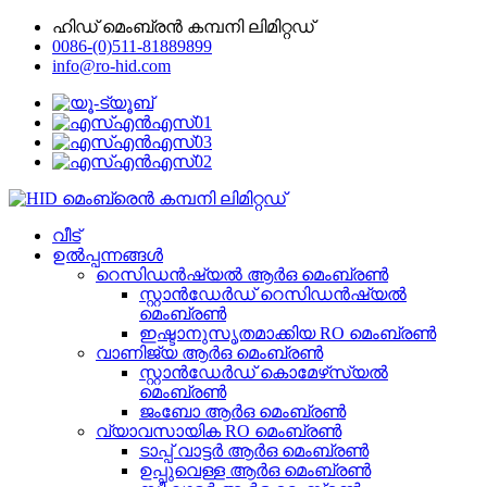
ഹിഡ് മെംബ്രൻ കമ്പനി ലിമിറ്റഡ്
0086-(0)511-81889899
info@ro-hid.com
വീട്
ഉൽപ്പന്നങ്ങൾ
റെസിഡൻഷ്യൽ ആർ‌ഒ മെംബ്രൺ
സ്റ്റാൻഡേർഡ് റെസിഡൻഷ്യൽ
മെംബ്രൺ
ഇഷ്ടാനുസൃതമാക്കിയ RO മെംബ്രൺ
വാണിജ്യ ആർ‌ഒ മെംബ്രൺ
സ്റ്റാൻഡേർഡ് കൊമേഴ്‌സ്യൽ
മെംബ്രൺ
ജംബോ ആർ‌ഒ മെംബ്രൺ
വ്യാവസായിക RO മെംബ്രൺ
ടാപ്പ് വാട്ടർ ആർ‌ഒ മെംബ്രൺ
ഉപ്പുവെള്ള ആർ‌ഒ മെംബ്രൺ