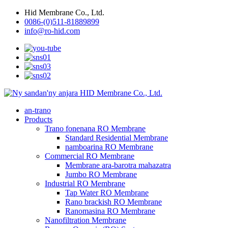
Hid Membrane Co., Ltd.
0086-(0)511-81889899
info@ro-hid.com
an-trano
Products
Trano fonenana RO Membrane
Standard Residential Membrane
namboarina RO Membrane
Commercial RO Membrane
Membrane ara-barotra mahazatra
Jumbo RO Membrane
Industrial RO Membrane
Tap Water RO Membrane
Rano brackish RO Membrane
Ranomasina RO Membrane
Nanofiltration Membrane