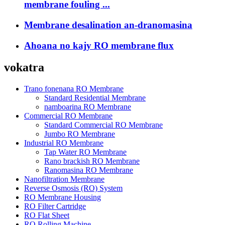
membrane fouling ...
Membrane desalination an-dranomasina
Ahoana no kajy RO membrane flux
vokatra
Trano fonenana RO Membrane
Standard Residential Membrane
namboarina RO Membrane
Commercial RO Membrane
Standard Commercial RO Membrane
Jumbo RO Membrane
Industrial RO Membrane
Tap Water RO Membrane
Rano brackish RO Membrane
Ranomasina RO Membrane
Nanofiltration Membrane
Reverse Osmosis (RO) System
RO Membrane Housing
RO Filter Cartridge
RO Flat Sheet
RO Rolling Machine