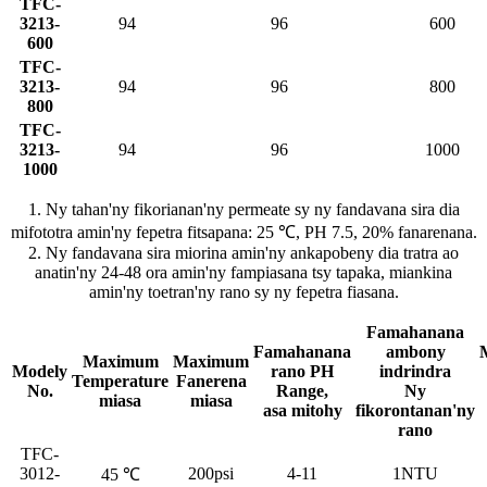
TFC-
3213-
94
96
600
600
TFC-
3213-
94
96
800
800
TFC-
3213-
94
96
1000
1000
1. Ny tahan'ny fikorianan'ny permeate sy ny fandavana sira dia
mifototra amin'ny fepetra fitsapana: 25 ℃, PH 7.5, 20% fanarenana.
2. Ny fandavana sira miorina amin'ny ankapobeny dia tratra ao
anatin'ny 24-48 ora amin'ny fampiasana tsy tapaka, miankina
amin'ny toetran'ny rano sy ny fepetra fiasana.
Famahanana
Famahanana
ambony
Maximum
Maximum
Modely
rano PH
indrindra
Temperature
Fanerena
No.
Range,
Ny
miasa
miasa
asa mitohy
fikorontanan'ny
rano
TFC-
3012-
200psi
4-11
1NTU
45 ℃