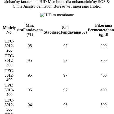
alohan'ny fanaterana. HID Membrane dia nohamarinin'ny SGS &
China Jiangsu Sanitation Bureau wrt singa rano fisotro.
Min.
Fikoriana
Modely
Salt
sira
Fandavana
Permeate
tahan
No.
Stabilized
Fandavana(%)
(%)
(gpd)
TFC-
3012-
95
97
200
200
TFC-
3012-
95
97
300
300
TFC-
3012-
95
97
400
400
TFC-
3013-
95
97
400
400
TFC-
3012-
94
96
500
500