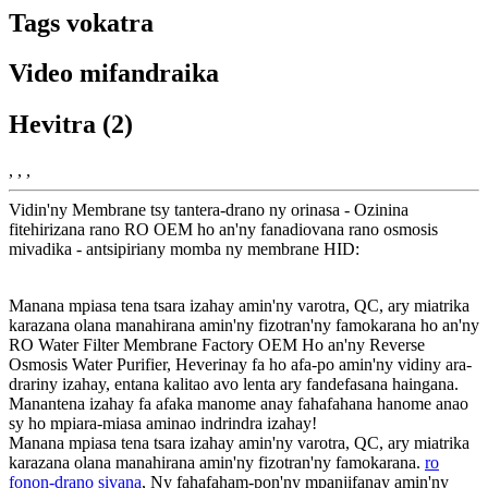
Tags vokatra
Video mifandraika
Hevitra (2)
, , ,
Vidin'ny Membrane tsy tantera-drano ny orinasa - Ozinina
fitehirizana rano RO OEM ho an'ny fanadiovana rano osmosis
mivadika - antsipiriany momba ny membrane HID:
Manana mpiasa tena tsara izahay amin'ny varotra, QC, ary miatrika
karazana olana manahirana amin'ny fizotran'ny famokarana ho an'ny
RO Water Filter Membrane Factory OEM Ho an'ny Reverse
Osmosis Water Purifier, Heverinay fa ho afa-po amin'ny vidiny ara-
drariny izahay, entana kalitao avo lenta ary fandefasana haingana.
Manantena izahay fa afaka manome anay fahafahana hanome anao
sy ho mpiara-miasa aminao indrindra izahay!
Manana mpiasa tena tsara izahay amin'ny varotra, QC, ary miatrika
karazana olana manahirana amin'ny fizotran'ny famokarana.
ro
fonon-drano sivana
, Ny fahafaham-pon'ny mpanjifanay amin'ny