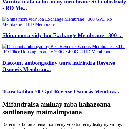
Varotra mafana ho an'ny membrane RO indostrialy
- RO Me...
Shina mora vidy Ion Exchange Membrane - 300 ...
Discount ambongadiny tsara indrindra Reverse
Osmosis Membran...
Tsara kalitao 50 Gpd Reverse Osmosis Membra...
Mifandraisa aminay mba hahazoana
santionany maimaimpoana
Raha mila fanontaniana momba ny vokatra na ny lisitry ny vidiny,