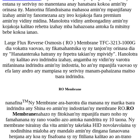
entana sy serivisy no manentana anay hanatsara kokoa amin'ity
orinasa ity. Manorina fifandraisana mahasoa amin'ny mpanjifanay
izahay amin'ny fanomezana azy ireo kojakoja fiara premium
amin'ny vidiny midina. Manolotra vidiny ambongadiny amin'ny
kojakoja kalitao rehetra izahay mba hahazoana antoka fa mitsitsy
bebe kokoa ianao.
Large Flux Reverse Osmosis ( RO ) Membrane TFC-3213-1000G
dia vokatra vaovao, ny fikatsahantsika sy ny tanjon'ny orinasa dia
ny "Hanatanteraka hatrany ny fepetra takian'ny mpividy". Hanolotra
ny kalitao avo indrindra izahay, angamba ny vidin'ny varotra
mifaninana indrindra amin'ny indostria, ho an'ny mpanjifa vaovao sy
efa lany andro ary mampiasa ny serivisy manam-pahaizana maitso
tsara indrindra.
RO Membrane
TM
nanafina
Ny Membrane ara-barotra dia manana ny marika tsara
indrindra any Shina eo amin'ny indostrian'ny membrane RO.
RO
Membrane
nahazo ny fitokisan'ny mpanjifa maro noho ny
famahanana ny rano voadio azo antoka nandritra ny 10 taona. Ny
membrane tsirairay dia vita amin'ny takelaka HID novolavolaina sy
nodinihina mialoha ary mandalo amin'ny dingana fanaovana
henjana ary koa ny fisafoana sy ny fitiliana kalitao ao an-trano