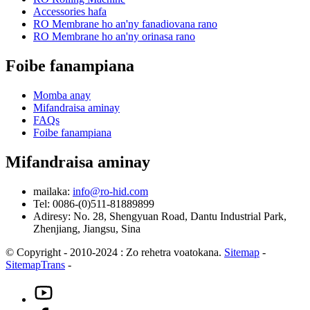
Accessories hafa
RO Membrane ho an'ny fanadiovana rano
RO Membrane ho an'ny orinasa rano
Foibe fanampiana
Momba anay
Mifandraisa aminay
FAQs
Foibe fanampiana
Mifandraisa aminay
mailaka:
info@ro-hid.com
Tel: 0086-(0)511-81889899
Adiresy: No. 28, Shengyuan Road, Dantu Industrial Park,
Zhenjiang, Jiangsu, Sina
© Copyright - 2010-2024 : Zo rehetra voatokana.
Sitemap
-
SitemapTrans
-