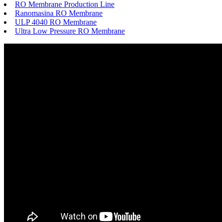
RO Membrane Production Line
Ranomasina RO Membrane
ULP 4040 RO Membrane
Ultra Low Pressure RO Membrane