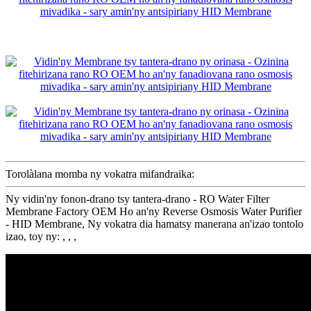
Torolàlana momba ny vokatra mifandraika:
Ny vidin'ny fonon-drano tsy tantera-drano - RO Water Filter
Membrane Factory OEM Ho an'ny Reverse Osmosis Water Purifier
- HID Membrane, Ny vokatra dia hamatsy manerana an'izao tontolo
izao, toy ny: , , ,