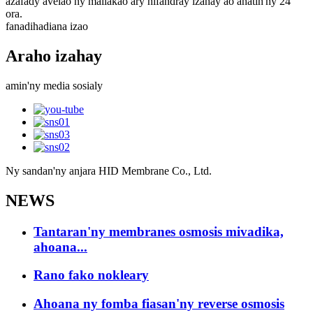
azafady avelao ny mailakao ary hifandray izahay ao anatin'ny 24
ora.
fanadihadiana izao
Araho izahay
amin'ny media sosialy
Ny sandan'ny anjara HID Membrane Co., Ltd.
NEWS
Tantaran'ny membranes osmosis mivadika,
ahoana...
Rano fako nokleary
Ahoana ny fomba fiasan'ny reverse osmosis