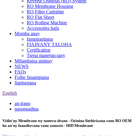
Reverse Osmosis (RO) System
RO Membrane Housing
RO Filter Cartridge
RO Flat Sheet
RO Rolling Machine
Accessories hafa
Momba anay
fampirantiana
FIAINANY TALOHA
Certification
Tsena maneran-tany
Mifandraisa aminay
NEWS
FAQs
Foibe fanampiana
fiantsenana
English
an-trano
nasongadina
Vidin'ny Membrane tsy tantera-drano - Ozinina fitehirizana rano RO OEM
ho an'ny fanadiovana rano osmosis - HID Membrane