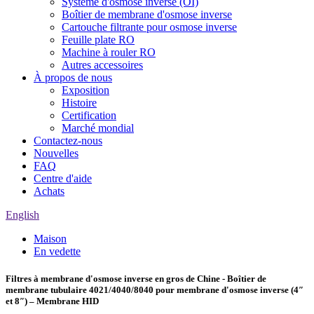
Système d'osmose inverse (OI)
Boîtier de membrane d'osmose inverse
Cartouche filtrante pour osmose inverse
Feuille plate RO
Machine à rouler RO
Autres accessoires
À propos de nous
Exposition
Histoire
Certification
Marché mondial
Contactez-nous
Nouvelles
FAQ
Centre d'aide
Achats
English
Maison
En vedette
Filtres à membrane d'osmose inverse en gros de Chine - Boîtier de
membrane tubulaire 4021/4040/8040 pour membrane d'osmose inverse (4″
et 8″) – Membrane HID