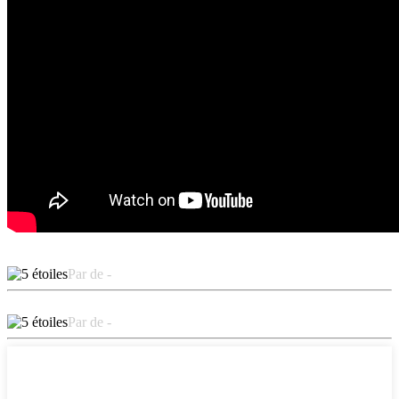
Par de -
Par de -