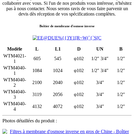
collaborer avec vous. Si l'un de nos produits vous intéresse, n'hésitez
pas à nous contacter. Nous serons ravis de vous faire parvenir un
devis dès réception de vos spécifications complètes.
Boîtier de membrane d'osmose inverse
Modèle
L
L1
D
UN
B
WTM4021-
605
545
φ102
1/2″ 3/4″
1/2″
1
WTM4040-
1084
1024
φ102
1/2″ 3/4″
1/2″
1
WTM4040-
2100
2040
φ102
3/4″
1/2″
2
WTM4040-
3119
2056
φ102
3/4″
1/2″
3
WTM4040-
4132
4072
φ102
3/4″
1/2″
4
Photos détaillées du produit :